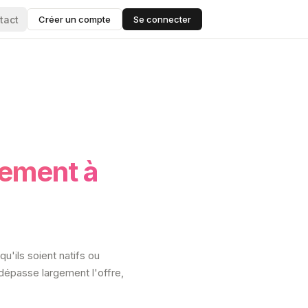
tact
Créer un compte
Se connecter
gement à
u'ils soient natifs ou
dépasse largement l'offre,